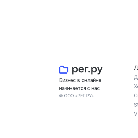
Д
Д
Бизнес в онлайне
Х
начинается с нас
С
© ООО «РЕГ.РУ»
S
V