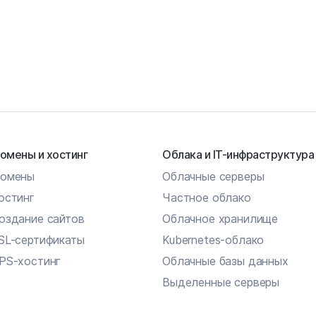
омены и хостинг
Облака и IT-инфраструктура
омены
Облачные серверы
остинг
Частное облако
оздание сайтов
Облачное хранилище
SL-сертификаты
Kubernetes-облако
PS-хостинг
Облачные базы данных
Выделенные серверы