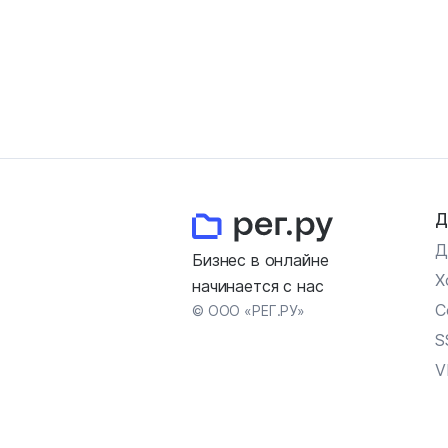
Д
Д
Бизнес в онлайне
Х
начинается с нас
С
© ООО «РЕГ.РУ»
S
V