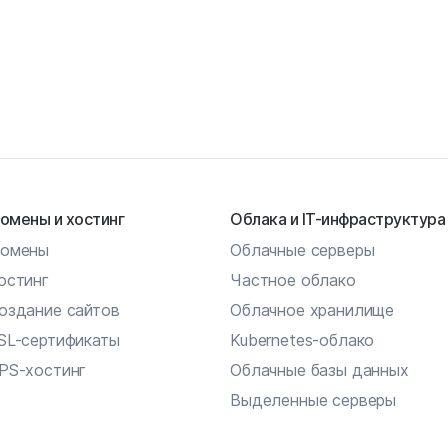
омены и хостинг
Облака и IT-инфраструктура
омены
Облачные серверы
остинг
Частное облако
оздание сайтов
Облачное хранилище
SL-сертификаты
Kubernetes-облако
PS-хостинг
Облачные базы данных
Выделенные серверы