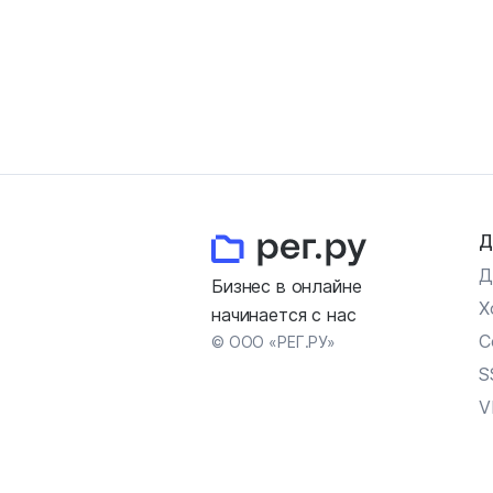
Д
Д
Бизнес в онлайне
Х
начинается с нас
С
© ООО «РЕГ.РУ»
S
V