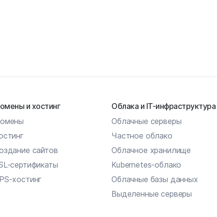
омены и хостинг
Облака и IT-инфраструктура
омены
Облачные серверы
остинг
Частное облако
оздание сайтов
Облачное хранилище
SL-сертификаты
Kubernetes-облако
PS-хостинг
Облачные базы данных
Выделенные серверы